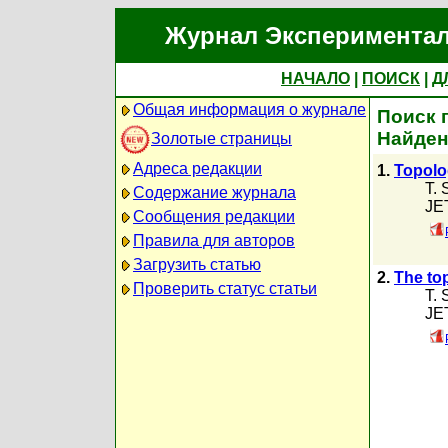
Журнал Экспериментал
НАЧАЛО
|
ПОИСК
|
Д
Общая информация о журнале
Поиск п
Найден
Золотые страницы
Адреса редакции
1.
Topolo
T. 
Содержание журнала
JET
Сообщения редакции
Правила для авторов
Загрузить статью
2.
The top
Проверить статус статьи
T. 
JET