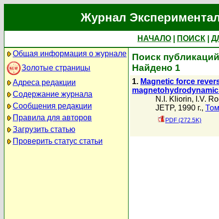
Журнал Экспериментал
НАЧАЛО
|
ПОИСК
|
Д
Общая информация о журнале
Поиск публикаций а
Найдено 1
Золотые страницы
1.
Magnetic force revers
Адреса редакции
magnetohydrodynamic 
Содержание журнала
N.I. Kliorin
,
I.V. R
Сообщения редакции
JETP, 1990 г.,
Том
Правила для авторов
PDF (272.5K)
Загрузить статью
Проверить статус статьи