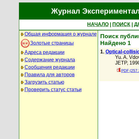
Журнал Экспериментал
НАЧАЛО
|
ПОИСК
|
Д
Общая информация о журнале
Поиск публик
Найдено 1
Золотые страницы
1.
Optical-collis
Адреса редакции
Yu. A. Vdo
Содержание журнала
JETP, 1990
Сообщения редакции
PDF (257.
Правила для авторов
Загрузить статью
Проверить статус статьи