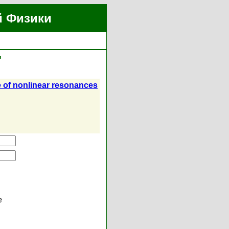
й Физики
"
e of nonlinear resonances
е