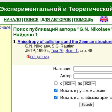
Экспериментальной и Теоретическо
НАЧАЛО
|
ПОИСК
|
ДЛЯ АВТОРОВ
|
ПОМОЩЬ
рнале
Поиск публикаций автора "G.N. Nikolaev
Найдено 1
1.
Anisotropy of collisions and the Zeeman structur
G.N. Nikolaev
,
S.G. Rautian
JETP, 1990 г.,
Том 70
,
Вып. 1
, стр. 48
PDF (332.6K)
Название
Автор
с
по
Искать в русском архиве
Искать в английском архив