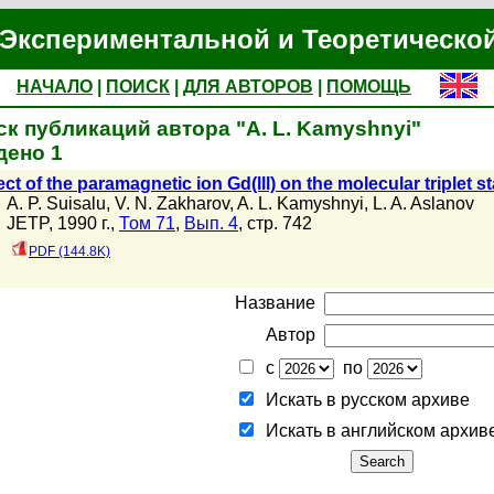
Экспериментальной и Теоретическо
НАЧАЛО
|
ПОИСК
|
ДЛЯ АВТОРОВ
|
ПОМОЩЬ
к публикаций автора "A. L. Kamyshnyi"
дено 1
ect of the paramagnetic ion Gd(lll) on the molecular triplet 
A. P. Suisalu
,
V. N. Zakharov
,
A. L. Kamyshnyi
,
L. A. Aslanov
JETP, 1990 г.,
Том 71
,
Вып. 4
, стр. 742
PDF (144.8K)
Название
Автор
с
по
Искать в русском архиве
Искать в английском архив