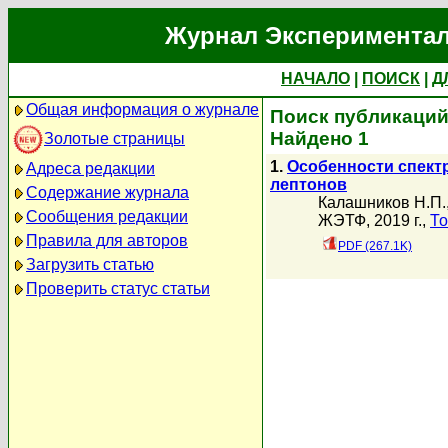
Журнал Экспериментал
НАЧАЛО
|
ПОИСК
|
Д
Общая информация о журнале
Поиск публикаций
Найдено 1
Золотые страницы
1.
Особенности спект
Адреса редакции
лептонов
Содержание журнала
Калашников Н.П.
Сообщения редакции
ЖЭТФ, 2019 г.,
То
Правила для авторов
PDF (267.1K)
Загрузить статью
Проверить статус статьи