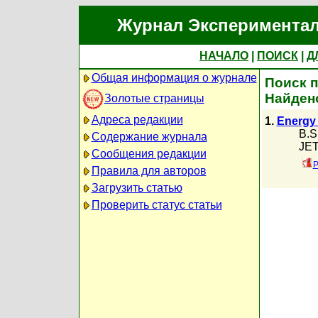
Журнал Экспериментал
НАЧАЛО
|
ПОИСК
|
Д
Общая информация о журнале
Поиск п
Найден
Золотые страницы
Адреса редакции
1.
Energy 
B.S
Содержание журнала
JET
Сообщения редакции
P
Правила для авторов
Загрузить статью
Проверить статус статьи