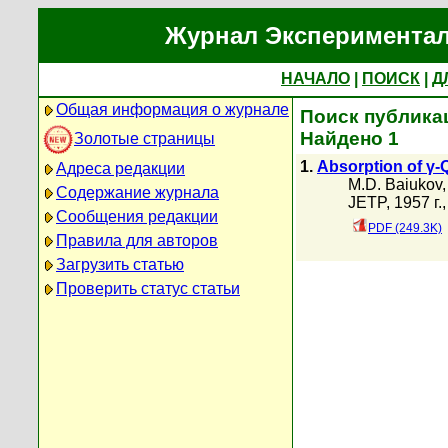
Журнал Экспериментал
НАЧАЛО
|
ПОИСК
|
Д
Общая информация о журнале
Поиск публикац
Найдено 1
Золотые страницы
1.
Absorption of γ
Адреса редакции
M.D. Baiukov
Содержание журнала
JETP, 1957 г.
Сообщения редакции
PDF (249.3K)
Правила для авторов
Загрузить статью
Проверить статус статьи