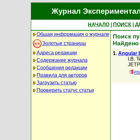
Журнал Экспериментал
НАЧАЛО
|
ПОИСК
|
Д
Общая информация о журнале
Поиск пу
Найдено
Золотые страницы
Адреса редакции
1.
Angular D
I.B. 
Содержание журнала
JETP,
Сообщения редакции
PDF
Правила для авторов
Загрузить статью
Проверить статус статьи