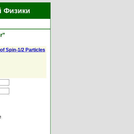
й Физики
r"
of Spin-1/2 Particles
е