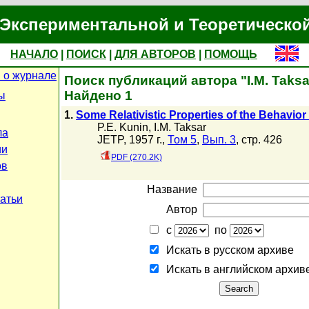
Экспериментальной и Теоретическо
НАЧАЛО
|
ПОИСК
|
ДЛЯ АВТОРОВ
|
ПОМОЩЬ
 о журнале
Поиск публикаций автора "I.M. Taksa
Найдено 1
ы
1.
Some Relativistic Properties of the Behavior 
P.E. Kunin
,
I.M. Taksar
ла
JETP, 1957 г.,
Том 5
,
Вып. 3
, стр. 426
ии
PDF (270.2K)
ов
Название
татьи
Автор
с
по
Искать в русском архиве
Искать в английском архив