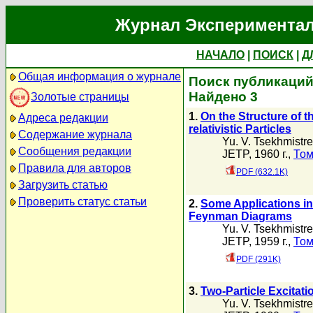
Журнал Экспериментал
НАЧАЛО
|
ПОИСК
|
Д
Общая информация о журнале
Поиск публикаций 
Найдено 3
Золотые страницы
1.
On the Structure of th
Адреса редакции
relativistic Particles
Содержание журнала
Yu. V. Tsekhmistr
Сообщения редакции
JETP, 1960 г.,
Том
Правила для авторов
PDF (632.1K)
Загрузить статью
Проверить статус статьи
2.
Some Applications in
Feynman Diagrams
Yu. V. Tsekhmistr
JETP, 1959 г.,
Том
PDF (291K)
3.
Two-Particle Excitat
Yu. V. Tsekhmistr