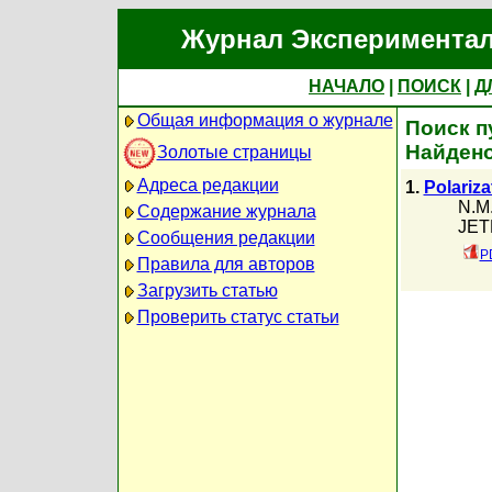
Журнал Экспериментал
НАЧАЛО
|
ПОИСК
|
Д
Общая информация о журнале
Поиск п
Найдено
Золотые страницы
Адреса редакции
1.
Polariza
N.M
Содержание журнала
JETP
Сообщения редакции
P
Правила для авторов
Загрузить статью
Проверить статус статьи