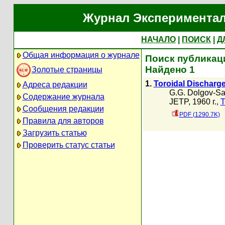
Журнал Экспериментал
НАЧАЛО
|
ПОИСК
|
Д
Общая информация о журнале
Поиск публикаци
Найдено 1
Золотые страницы
1.
Toroidal Discharge
Адреса редакции
G.G. Dolgov-Sa
Содержание журнала
JETP, 1960 г.,
Т
Сообщения редакции
PDF (1290.7K)
Правила для авторов
Загрузить статью
Проверить статус статьи