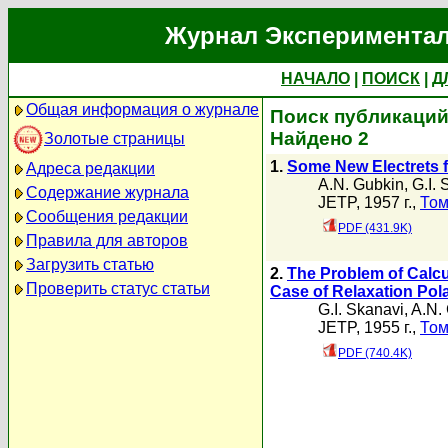
Журнал Экспериментал
НАЧАЛО
|
ПОИСК
|
Д
Общая информация о журнале
Поиск публикаций 
Найдено 2
Золотые страницы
1.
Some New Electrets f
Адреса редакции
A.N. Gubkin
,
G.I. 
Содержание журнала
JETP, 1957 г.,
Том
Сообщения редакции
PDF (431.9K)
Правила для авторов
Загрузить статью
2.
The Problem of Calcula
Проверить статус статьи
Case of Relaxation Pola
G.I. Skanavi
,
A.N.
JETP, 1955 г.,
Том
PDF (740.4K)