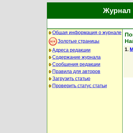
Журнал 
Общая информация о журнале
По
На
Золотые страницы
1.
M
Адреса редакции
Содержание журнала
Сообщения редакции
Правила для авторов
Загрузить статью
Проверить статус статьи