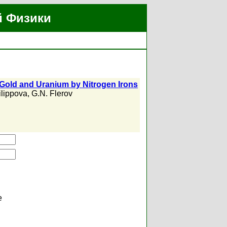
й Физики
f Gold and Uranium by Nitrogen Irons
ilippova
,
G.N. Flerov
е