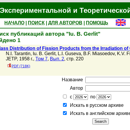
Экспериментальной и Теоретическо
НАЧАЛО
|
ПОИСК
|
ДЛЯ АВТОРОВ
|
ПОМОЩЬ
иск публикаций автора "Iu. B. Gerlit"
йдено 1
ass Distribution of Fission Products from the Irradiation o
N.I. Tarantin
,
Iu. B. Gerlit
,
L.I. Guseva
,
B.F. Miasoedov
,
K.V. F
JETP, 1958 г.,
Том 7
,
Вып. 2
, стр. 220
PDF (718K)
Название
Автор
с
по
Искать в русском архиве
Искать в английском архив