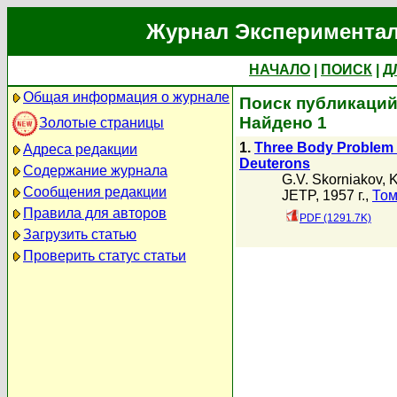
Журнал Экспериментал
НАЧАЛО
|
ПОИСК
|
Д
Общая информация о журнале
Поиск публикаций 
Найдено 1
Золотые страницы
1.
Three Body Problem f
Адреса редакции
Deuterons
Содержание журнала
G.V. Skorniakov
,
K
Сообщения редакции
JETP, 1957 г.,
Том
Правила для авторов
PDF (1291.7K)
Загрузить статью
Проверить статус статьи