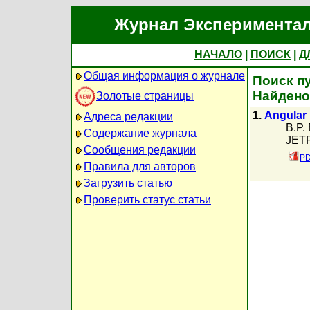
Журнал Экспериментал
НАЧАЛО
|
ПОИСК
|
Д
Общая информация о журнале
Поиск пу
Найдено
Золотые страницы
1.
Angular 
Адреса редакции
B.P.
Содержание журнала
JETP
Сообщения редакции
PD
Правила для авторов
Загрузить статью
Проверить статус статьи