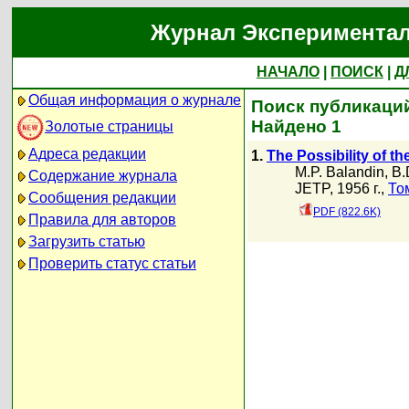
Журнал Экспериментал
НАЧАЛО
|
ПОИСК
|
Д
Общая информация о журнале
Поиск публикаций
Найдено 1
Золотые страницы
Адреса редакции
1.
The Possibility of t
M.P. Balandin
,
B.
Содержание журнала
JETP, 1956 г.,
То
Сообщения редакции
PDF (822.6K)
Правила для авторов
Загрузить статью
Проверить статус статьи