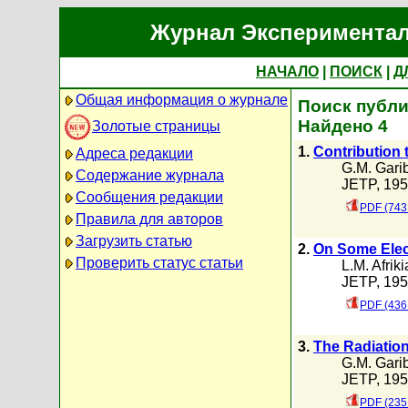
Журнал Экспериментал
НАЧАЛО
|
ПОИСК
|
Д
Общая информация о журнале
Поиск публи
Найдено 4
Золотые страницы
1.
Contribution 
Адреса редакции
G.M. Gari
Содержание журнала
JETP, 1958
Сообщения редакции
PDF (743
Правила для авторов
Загрузить статью
2.
On Some Elect
Проверить статус статьи
L.M. Afrik
JETP, 1958
PDF (436
3.
The Radiation
G.M. Gari
JETP, 1959
PDF (235