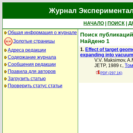
Журнал Экспериментал
НАЧАЛО
|
ПОИСК
|
Д
Общая информация о журнале
Поиск публикаций 
Найдено 1
Золотые страницы
1.
Effect of target geom
Адреса редакции
expanding into vacuu
Содержание журнала
V.V. Maksimov
,
A.
Сообщения редакции
JETP, 1989 г.,
Том
Правила для авторов
PDF (297.1K)
Загрузить статью
Проверить статус статьи