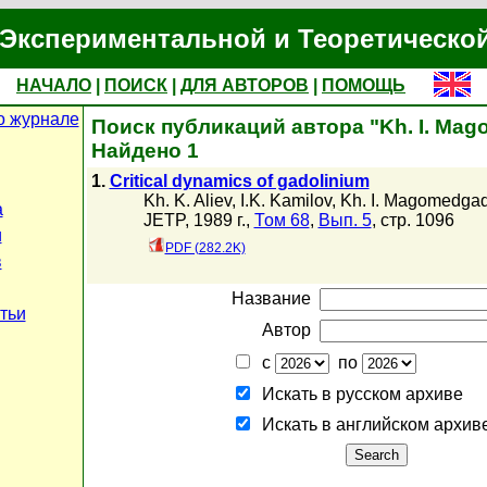
Экспериментальной и Теоретическо
НАЧАЛО
|
ПОИСК
|
ДЛЯ АВТОРОВ
|
ПОМОЩЬ
о журнале
Поиск публикаций автора "Kh. I. Ma
Найдено 1
1.
Critical dynamics of gadolinium
Kh. K. Aliev
,
I.K. Kamilov
,
Kh. I. Magomedgad
а
JETP, 1989 г.,
Том 68
,
Вып. 5
, стр. 1096
и
PDF (282.2K)
в
Название
тьи
Автор
с
по
Искать в русском архиве
Искать в английском архив