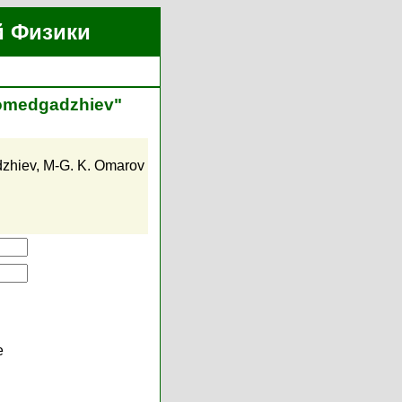
й Физики
gomedgadzhiev"
zhiev
,
M-G. K. Omarov
е