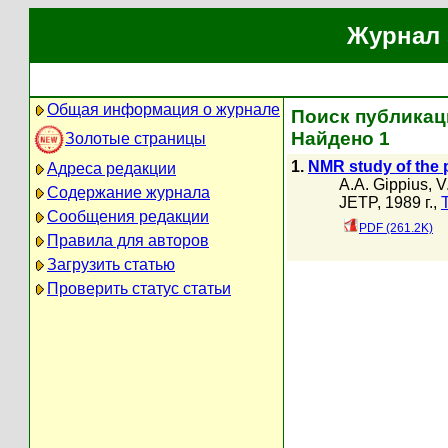
Журнал 
Общая информация о журнале
Поиск публикаци
Найдено 1
Золотые страницы
1.
NMR study of the
Адреса редакции
A.A. Gippius
,
V
Содержание журнала
JETP, 1989 г.,
Сообщения редакции
PDF (261.2K)
Правила для авторов
Загрузить статью
Проверить статус статьи