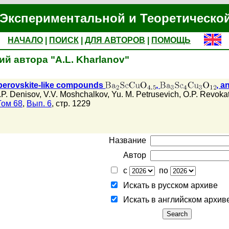
Экспериментальной и Теоретическо
НАЧАЛО
|
ПОИСК
|
ДЛЯ АВТОРОВ
|
ПОМОЩЬ
й автора "A.L. Kharlanov"
 perovskite-like compounds
,
, a
.P. Denisov
,
V.V. Moshchalkov
,
Yu. M. Petrusevich
,
O.P. Revoka
Том 68
,
Вып. 6
, стр. 1229
Название
Автор
с
по
Искать в русском архиве
Искать в английском архив