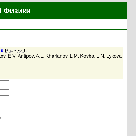
й Физики
nd
tov
,
E.V. Antipov
,
A.L. Kharlanov
,
L.M. Kovba
,
L.N. Lykova
е