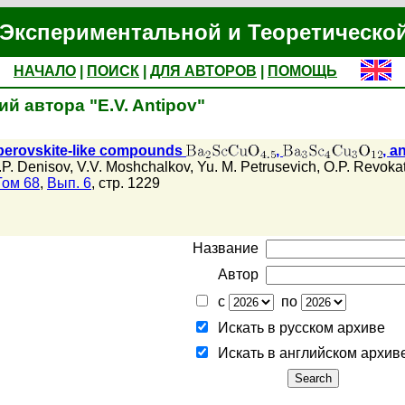
Экспериментальной и Теоретическо
НАЧАЛО
|
ПОИСК
|
ДЛЯ АВТОРОВ
|
ПОМОЩЬ
й автора "E.V. Antipov"
 perovskite-like compounds
,
, a
.P. Denisov
,
V.V. Moshchalkov
,
Yu. M. Petrusevich
,
O.P. Revoka
Том 68
,
Вып. 6
, стр. 1229
Название
Автор
с
по
Искать в русском архиве
Искать в английском архив