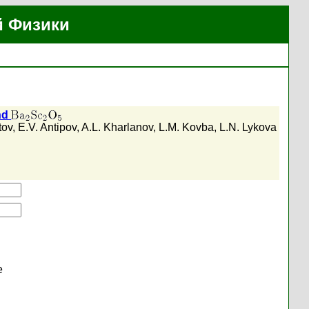
й Физики
nd
tov
,
E.V. Antipov
,
A.L. Kharlanov
,
L.M. Kovba
,
L.N. Lykova
е