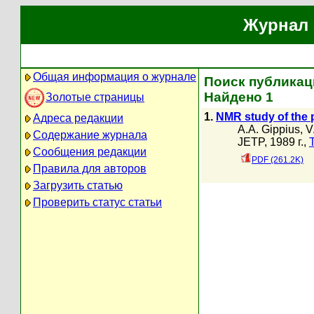
Журнал 
Общая информация о журнале
Поиск публикаци
Найдено 1
Золотые страницы
1.
NMR study of the
Адреса редакции
A.A. Gippius
,
V
Содержание журнала
JETP, 1989 г.,
Сообщения редакции
PDF (261.2K)
Правила для авторов
Загрузить статью
Проверить статус статьи