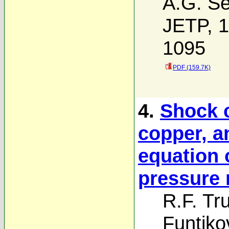
A.G. Se
JETP, 1
1095
PDF (159.7K)
4.
Shock 
copper, a
equation o
pressure 
R.F. Tr
Funtiko