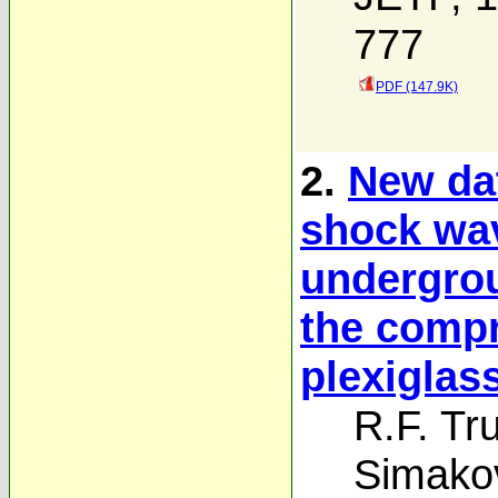
777
PDF (147.9K)
2.
New dat
shock wav
undergrou
the compr
plexiglas
R.F. Tr
Simako