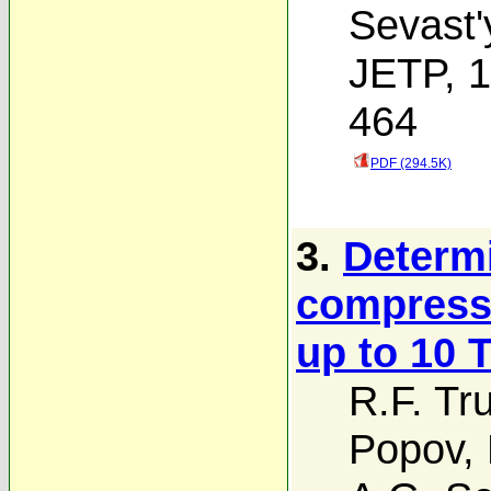
Sevast
JETP, 1
464
PDF (294.5K)
3.
Determi
compressi
up to 10 
R.F. Tr
Popov
,