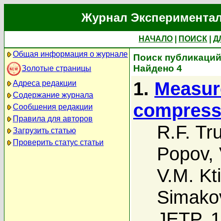
Журнал Экспериментал
НАЧАЛО
|
ПОИСК
|
Д
Общая информация о журнале
Поиск публикаций 
Найдено 4
Золотые страницы
1.
Measur
Адреса редакции
Содержание журнала
compressib
Сообщения редакции
Правила для авторов
R.F. Tr
Загрузить статью
Проверить статус статьи
Popov
,
V.M. Kt
Simako
JETP, 1