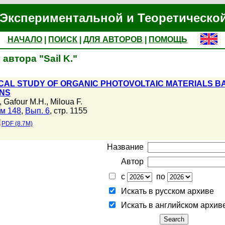
Экспериментальной и Теоретическо
НАЧАЛО
|
ПОИСК
|
ДЛЯ АВТОРОВ
|
ПОМОЩЬ
автора "Sail K."
CAL STUDY OF ORGANIC PHOTOVOLTAIC MATERIALS BA
ONS
,
Gafour M.H.
,
Miloua F.
м 148
,
Вып. 6
, стр. 1155
PDF (8.7M)
Название
Автор
с
по
Искать в русском архиве
Искать в английском архив