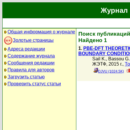
Журнал 
Общая информация о журнале
Поиск публикаций 
Найдено 1
Золотые страницы
1.
PBE-DFT THEORETI
Адреса редакции
BOUNDARY CONDITI
Содержание журнала
Sail K.
,
Bassou G.
Сообщения редакции
ЖЭТФ, 2015 г.,
То
Правила для авторов
DJVU (1024.5K)
Загрузить статью
Проверить статус статьи