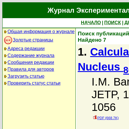
Журнал Экспериментал
НАЧАЛО
|
ПОИСК
|
Д
Общая информация о журнале
Поиск публикаций 
Найдено 7
Золотые страницы
1.
Calcula
Адреса редакции
Содержание журнала
Сообщения редакции
Nucleus
8
Правила для авторов
Загрузить статью
I.M. Ba
Проверить статус статьи
JETP, 1
1056
PDF (668.7K)