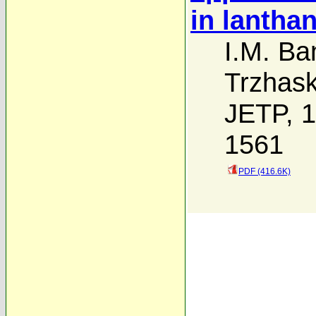
in lantha
I.M. Ba
Trzhas
JETP, 1
1561
PDF (416.6K)