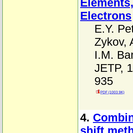
Elements, 
Electrons
E.Y. Pe
Zykov
,
I.M. Ba
JETP, 1
935
PDF (1003.9K)
4.
Combina
shift met