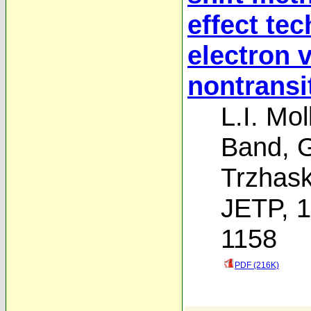
effect tec
electron 
nontransi
L.I. Mo
Band
,
G
Trzhas
JETP, 1
1158
PDF (216K)