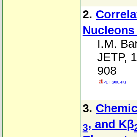
2.
Correla
Nucleons 
I.M. Ba
JETP, 1
908
PDF (906.4K)
3.
Chemica
, and Kβ
3