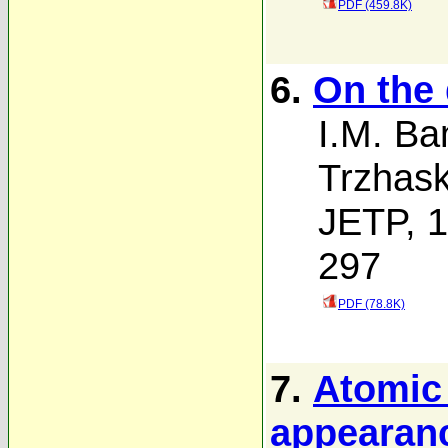
PDF (459.8K)
6.
On the 
I.M. Ba
Trzhas
JETP, 1
297
PDF (78.8K)
7.
Atomic
appearanc