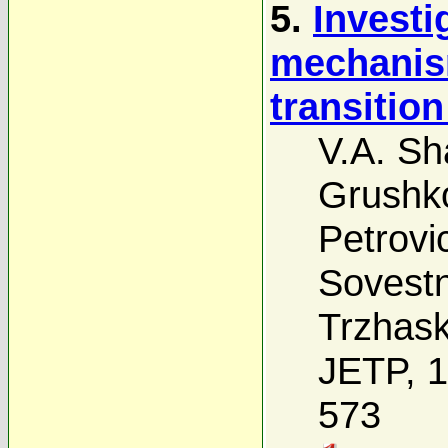
5.
Investi
mechanis
transition
V.A. Sh
Grushk
Petrovi
Sovest
Trzhas
JETP, 1
573