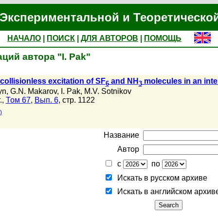
Экспериментальной и Теоретическо
НАЧАЛО
|
ПОИСК
|
ДЛЯ АВТОРОВ
|
ПОМОЩЬ
ций автора "I. Pak"
 collisionless excitation of SF
and NH
molecules in an inte
6
3
yn
,
G.N. Makarov
,
I. Pak
,
M.V. Sotnikov
.,
Том 67
,
Вып. 6
, стр. 1122
)
Название
Автор
с
по
Искать в русском архиве
Искать в английском архив