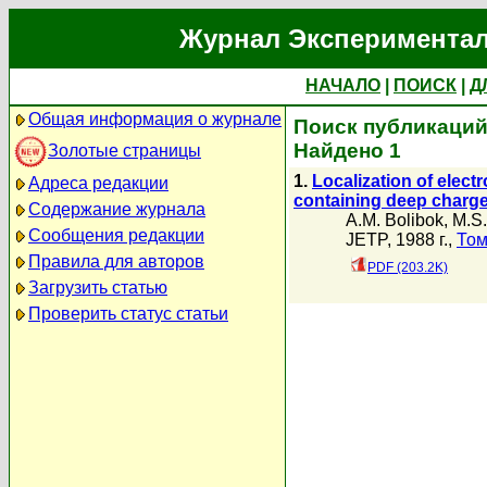
Журнал Экспериментал
НАЧАЛО
|
ПОИСК
|
Д
Общая информация о журнале
Поиск публикаций 
Найдено 1
Золотые страницы
1.
Localization of elec
Адреса редакции
containing deep charge
Содержание журнала
A.M. Bolibok
,
M.S
Сообщения редакции
JETP, 1988 г.,
Том
Правила для авторов
PDF (203.2K)
Загрузить статью
Проверить статус статьи