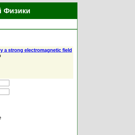
й Физики
 a strong electromagnetic field
o
е