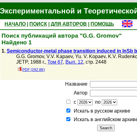
Экспериментальной и Теоретическо
НАЧАЛО
|
ПОИСК
|
ДЛЯ АВТОРОВ
|
ПОМОЩЬ
Поиск публикаций автора "G.G. Gromov"
Найдено 1
1.
Semiconductor-metal phase transition induced in lnSb by
G.G. Gromov
,
V.V. Kapaev
,
Yu. V. Kopaev
,
K.V. Rudenk
JETP, 1988 г.,
Том 67
,
Вып. 12
, стр. 2448
PDF (292.8K)
Название
Автор
с
по
Искать в русском архиве
Искать в английском архив