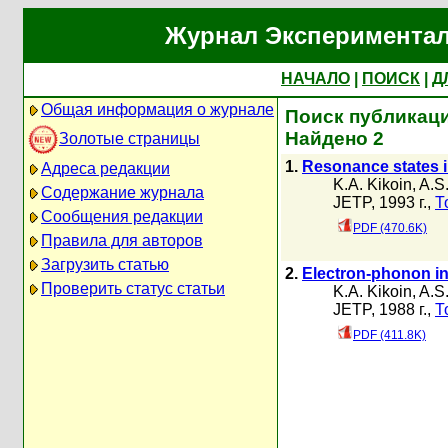
Журнал Экспериментал
НАЧАЛО
|
ПОИСК
|
Д
Общая информация о журнале
Поиск публикаци
Найдено 2
Золотые страницы
1.
Resonance states i
Адреса редакции
K.A. Kikoin
,
A.S
Содержание журнала
JETP, 1993 г.,
Т
Сообщения редакции
PDF (470.6K)
Правила для авторов
Загрузить статью
2.
Electron-phonon in
Проверить статус статьи
K.A. Kikoin
,
A.S
JETP, 1988 г.,
Т
PDF (411.8K)