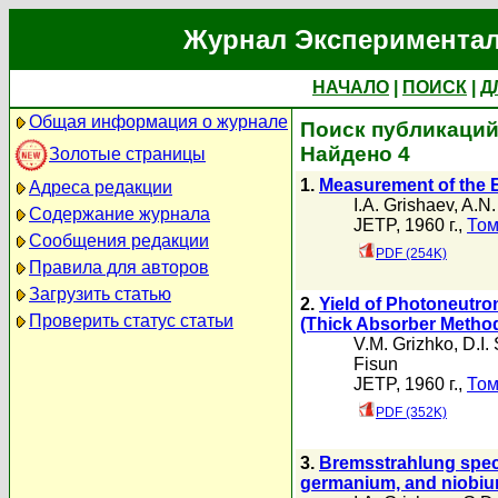
Журнал Экспериментал
НАЧАЛО
|
ПОИСК
|
Д
Общая информация о журнале
Поиск публикаций 
Найдено 4
Золотые страницы
1.
Measurement of the E
Адреса редакции
I.A. Grishaev
,
A.N.
Содержание журнала
JETP, 1960 г.,
Том
Сообщения редакции
PDF (254K)
Правила для авторов
Загрузить статью
2.
Yield of Photoneutro
Проверить статус статьи
(Thick Absorber Metho
V.M. Grizhko
,
D.I.
Fisun
JETP, 1960 г.,
Том
PDF (352K)
3.
Bremsstrahlung spectr
germanium, and niobi