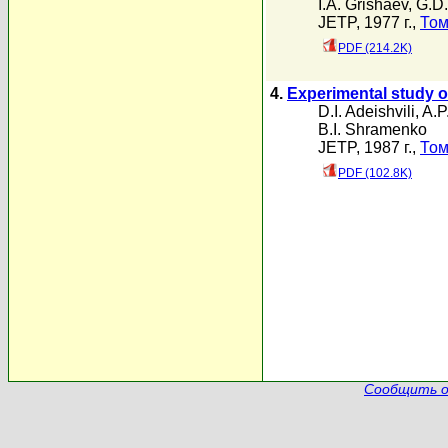
I.A. Grishaev
,
G.D.
JETP, 1977 г.,
Том
PDF (214.2K)
4.
Experimental study of
D.I. Adeishvili
,
A.P
B.I. Shramenko
JETP, 1987 г.,
Том
PDF (102.8K)
Сообщить о