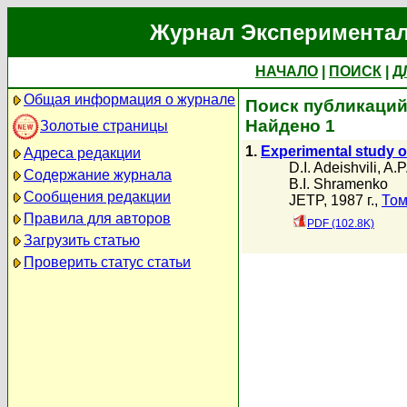
Журнал Экспериментал
НАЧАЛО
|
ПОИСК
|
Д
Общая информация о журнале
Поиск публикаций 
Найдено 1
Золотые страницы
1.
Experimental study of
Адреса редакции
D.I. Adeishvili
,
A.P
Содержание журнала
B.I. Shramenko
Сообщения редакции
JETP, 1987 г.,
Том
Правила для авторов
PDF (102.8K)
Загрузить статью
Проверить статус статьи