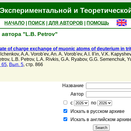
Экспериментальной и Теоретическо
НАЧАЛО
|
ПОИСК
|
ДЛЯ АВТОРОВ
|
ПОМОЩЬ
автора "L.B. Petrov"
ate of charge exchange of muonic atoms of deuterium in tri
olchenkov
,
A.A. Vorob'ev
,
An. A. Vorob'ev
,
A.I. Il'in
,
V.K. Kapyshe
etrov
,
L.B. Petrov
,
L.A. Rivkis
,
G.A. Ryabov
,
G.G. Semenchuk
,
Y
 65
,
Вып. 5
, стр. 866
Название
Автор
с
по
Искать в русском архиве
Искать в английском архив