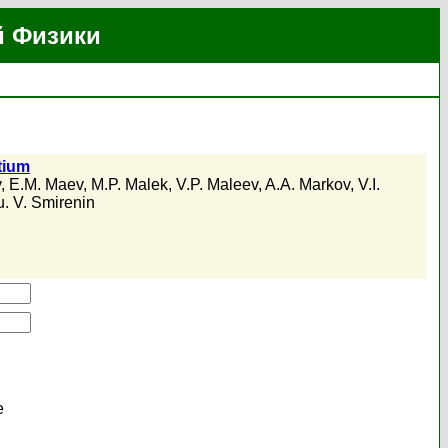
й Физики
tium
v
,
E.M. Maev
,
M.P. Malek
,
V.P. Maleev
,
A.A. Markov
,
V.I.
u. V. Smirenin
е