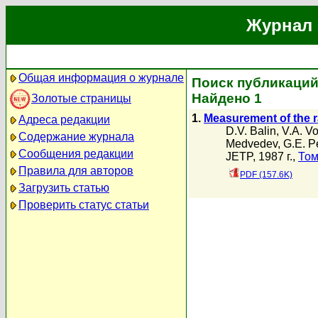
Журнал 
Общая информация о журнале
Поиск публикаций 
Найдено 1
Золотые страницы
1.
Measurement of the r
Адреса редакции
D.V. Balin
,
V.A. V
Содержание журнала
Medvedev
,
G.E. P
Сообщения редакции
JETP, 1987 г.,
Том
Правила для авторов
PDF (157.6K)
Загрузить статью
Проверить статус статьи