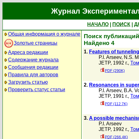
Журнал Экспериментал
НАЧАЛО
|
ПОИСК
|
Д
Общая информация о журнале
Поиск публикаций 
Найдено 4
Золотые страницы
1.
Features of tunneling
Адреса редакции
P.I. Arseev
,
N.S. M
Содержание журнала
JETP, 1992 г.,
Том
Сообщения редакции
PDF (290K)
Правила для авторов
Загрузить статью
2.
Resonances in supe
Проверить статус статьи
P.I. Arseev
,
B.A. V
JETP, 1991 г.,
Том
PDF (112.7K)
3.
A possible mechanism
P.I. Arseev
JETP, 1992 г.,
Том
PDF (266.4K)