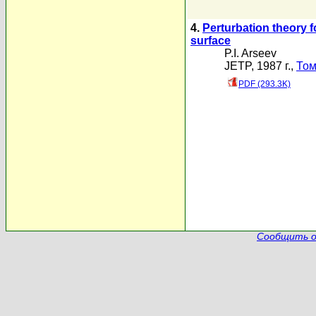
4.
Perturbation theory f
surface
P.I. Arseev
JETP, 1987 г.,
Том
PDF (293.3K)
Сообщить о