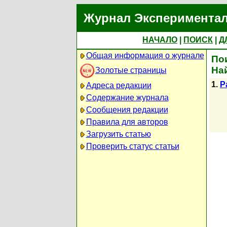
Журнал Экспериментал
НАЧАЛО
|
ПОИСК
|
Д
Общая информация о журнале
Пои
На
Золотые страницы
1.
P
Адреса редакции
Содержание журнала
Сообщения редакции
Правила для авторов
Загрузить статью
Проверить статус статьи