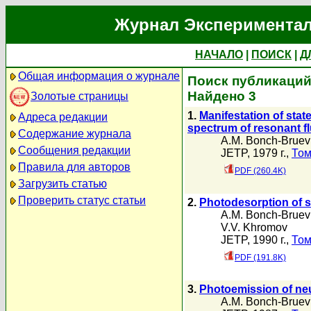
Журнал Экспериментал
НАЧАЛО
|
ПОИСК
|
Д
Общая информация о журнале
Поиск публикаций 
Найдено 3
Золотые страницы
1.
Manifestation of stat
Адреса редакции
spectrum of resonant f
Содержание журнала
A.M. Bonch-Bruev
Сообщения редакции
JETP, 1979 г.,
Том
Правила для авторов
PDF (260.4K)
Загрузить статью
Проверить статус статьи
2.
Photodesorption of s
A.M. Bonch-Bruev
V.V. Khromov
JETP, 1990 г.,
Том
PDF (191.8K)
3.
Photoemission of neu
A.M. Bonch-Bruev