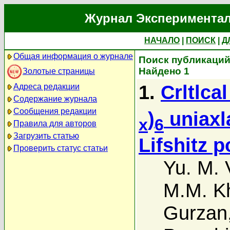
Журнал Экспериментал
НАЧАЛО
|
ПОИСК
|
Д
Общая информация о журнале
Поиск публикаций 
Найдено 1
Золотые страницы
1.
Crltlca
Адреса редакции
Содержание журнала
Сообщения редакции
)
uniaxla
x
6
Правила для авторов
Загрузить статью
Lifshitz p
Проверить статус статьи
Yu. M. 
M.M. 
Gurzan