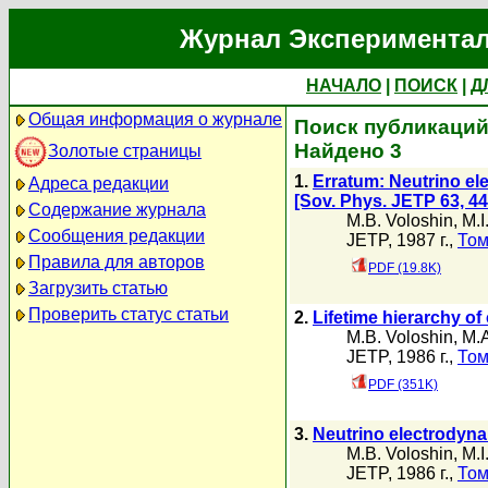
Журнал Экспериментал
НАЧАЛО
|
ПОИСК
|
Д
Общая информация о журнале
Поиск публикаций 
Найдено 3
Золотые страницы
1.
Erratum: Neutrino el
Адреса редакции
[Sov. Phys. JETP 63, 44
Содержание журнала
M.B. Voloshin
,
M.I
Сообщения редакции
JETP, 1987 г.,
Том
Правила для авторов
PDF (19.8K)
Загрузить статью
Проверить статус статьи
2.
Lifetime hierarchy o
M.B. Voloshin
,
M.A
JETP, 1986 г.,
Том
PDF (351K)
3.
Neutrino electrodyna
M.B. Voloshin
,
M.I
JETP, 1986 г.,
Том