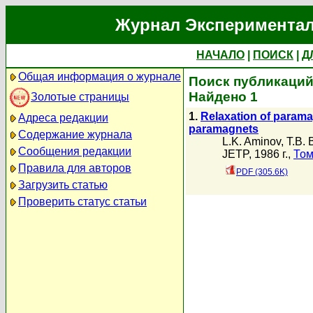
Журнал Экспериментал
НАЧАЛО
|
ПОИСК
|
Д
Общая информация о журнале
Поиск публикаций 
Найдено 1
Золотые страницы
1.
Relaxation of paramag
Адреса редакции
paramagnets
Содержание журнала
L.K. Aminov
,
T.B.
Сообщения редакции
JETP, 1986 г.,
Том
Правила для авторов
PDF (305.6K)
Загрузить статью
Проверить статус статьи