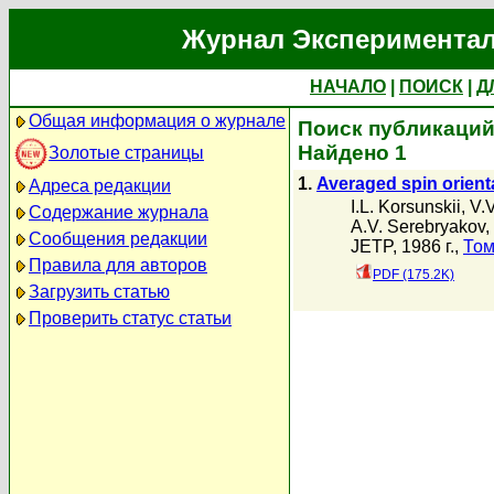
Журнал Экспериментал
НАЧАЛО
|
ПОИСК
|
Д
Общая информация о журнале
Поиск публикаций 
Найдено 1
Золотые страницы
1.
Averaged spin orient
Адреса редакции
I.L. Korsunskii
,
V.
Содержание журнала
A.V. Serebryakov
,
Сообщения редакции
JETP, 1986 г.,
Том
Правила для авторов
PDF (175.2K)
Загрузить статью
Проверить статус статьи