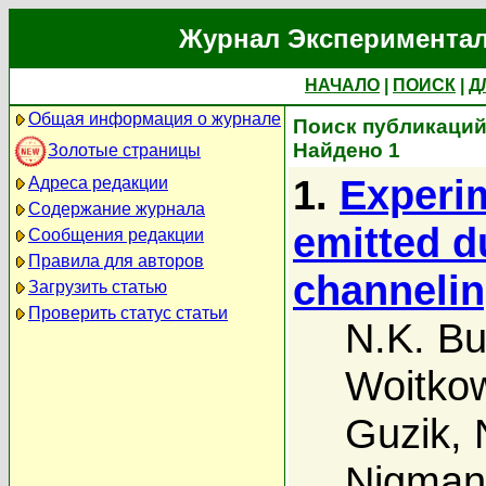
Журнал Экспериментал
НАЧАЛО
|
ПОИСК
|
Д
Общая информация о журнале
Поиск публикаций а
Найдено 1
Золотые страницы
1.
Experim
Адреса редакции
Содержание журнала
emitted d
Сообщения редакции
Правила для авторов
channeling
Загрузить статью
Проверить статус статьи
N.K. Bu
Woitko
Guzik
,
Nigman