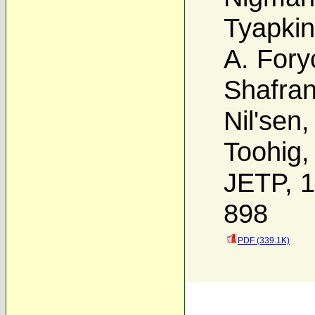
Tyapkin
A. Fory
Shafra
Nil'sen
Toohig
JETP, 1
898
PDF (339.1K)