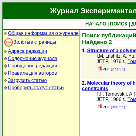
Журнал Экспериментал
НАЧАЛО
|
ПОИСК
|
Д
Общая информация о журнале
Поиск публикаций 
Найдено 2
Золотые страницы
1.
Structure of a polym
Адреса редакции
I.M. Lifshitz
,
A. Yu
Содержание журнала
JETP, 1976 г.,
Том
Сообщения редакции
PDF (271.5K)
Правила для авторов
Загрузить статью
2.
Molecular theory of h
Проверить статус статьи
constraints
F.F. Ternovskii
,
A.
JETP, 1986 г.,
Том
PDF (396.5K)