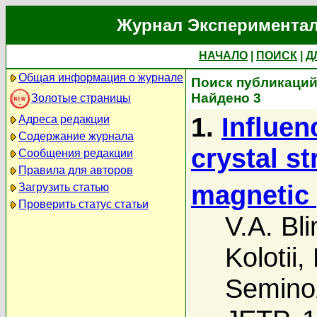
Журнал Экспериментал
НАЧАЛО
|
ПОИСК
|
Д
Общая информация о журнале
Поиск публикаций 
Найдено 3
Золотые страницы
1.
Influen
Адреса редакции
Содержание журнала
crystal st
Сообщения редакции
Правила для авторов
magnetic 
Загрузить статью
Проверить статус статьи
V.A. Bli
Kolotii
,
Semino