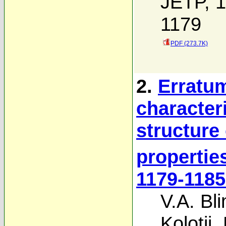
JETP, 1
1179
PDF (273.7K)
2.
Erratum
characteri
structure
propertie
1179-1185
V.A. Bli
Kolotii
,