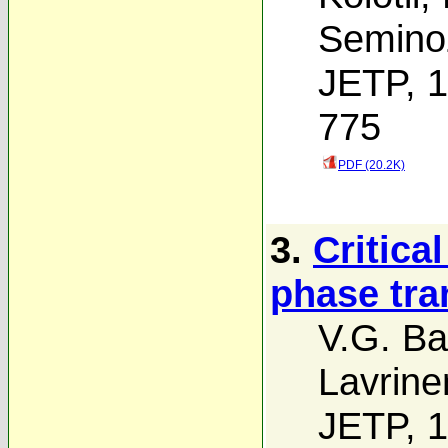
Semino
JETP, 1
775
PDF (20.2K)
3.
Critica
phase tran
V.G. Ba
Lavrine
JETP, 1