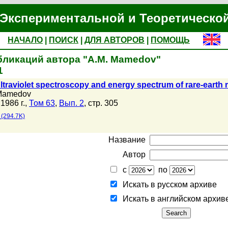
Экспериментальной и Теоретическо
НАЧАЛО
|
ПОИСК
|
ДЛЯ АВТОРОВ
|
ПОМОЩЬ
бликаций автора "A.M. Mamedov"
1
traviolet spectroscopy and energy spectrum of rare-earth 
Mamedov
1986 г.,
Том 63
,
Вып. 2
, стр. 305
(294.7K)
Название
Автор
с
по
Искать в русском архиве
Искать в английском архив