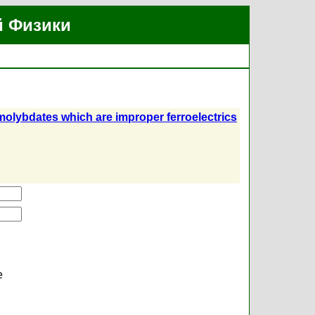
й Физики
molybdates which are improper ferroelectrics
е