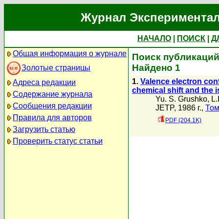
Журнал Экспериментал
НАЧАЛО
|
ПОИСК
|
Д
Общая информация о журнале
Поиск публикаций 
Найдено 1
Золотые страницы
1.
Valence electron conf
Адреса редакции
chemical shift and the i
Содержание журнала
Yu. S. Grushko
,
L.
Сообщения редакции
JETP, 1986 г.,
Том
Правила для авторов
PDF (204.1K)
Загрузить статью
Проверить статус статьи