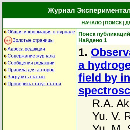
Журнал Экспериментал
НАЧАЛО
|
ПОИСК
|
Д
Общая информация о журнале
Поиск публикаций 
Найдено 1
Золотые страницы
1.
Observa
Адреса редакции
Содержание журнала
a hydroge
Сообщения редакции
Правила для авторов
field by i
Загрузить статью
Проверить статус статьи
spectros
R.A. A
Yu. V. 
Yu. M. 