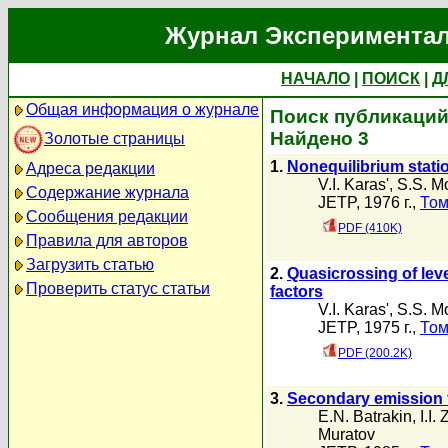
Журнал Экспериментал
НАЧАЛО
|
ПОИСК
|
Д
Общая информация о журнале
Поиск публикаций а
Найдено 3
Золотые страницы
1.
Nonequilibrium statio
Адреса редакции
V.I. Karas'
,
S.S. M
Содержание журнала
JETP, 1976 г.,
Том
Сообщения редакции
PDF (410K)
Правила для авторов
Загрузить статью
2.
Quasicrossing of leve
Проверить статус статьи
factors
V.I. Karas'
,
S.S. M
JETP, 1975 г.,
Том
PDF (200.2K)
3.
Secondary emission f
E.N. Batrakin
,
I.I.
Muratov