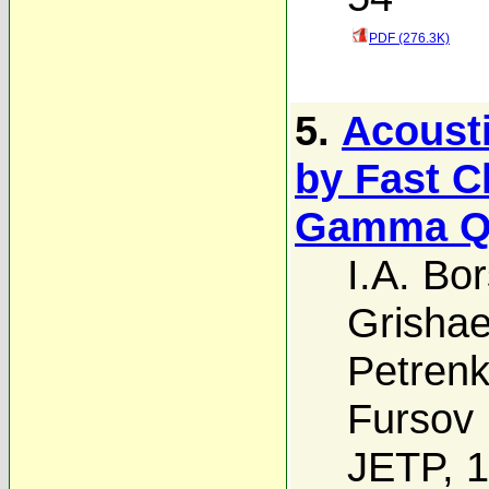
PDF (276.3K)
5.
Acousti
by Fast C
Gamma Q
I.A. Bo
Grisha
Petren
Fursov
JETP, 1