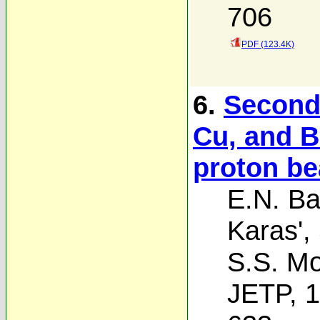
706
PDF (123.4K)
6.
Seconda
Cu, and B
proton b
E.N. Ba
Karas'
,
S.S. Mo
JETP, 1