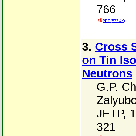
766
PDF (577.4K)
3.
Cross S
on Tin Is
Neutrons
G.P. Ch
Zalyubo
JETP, 1
321