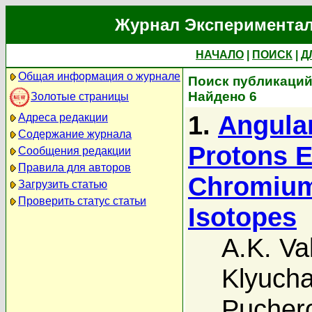
Журнал Экспериментал
НАЧАЛО
|
ПОИСК
|
Д
Общая информация о журнале
Поиск публикаций а
Найдено 6
Золотые страницы
1.
Angular
Адреса редакции
Содержание журнала
Protons E
Сообщения редакции
Правила для авторов
Chromium
Загрузить статью
Проверить статус статьи
Isotopes
A.K. Val
Klyucha
Pucher