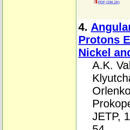
PDF (296.2K)
4.
Angular
Protons E
Nickel an
A.K. Val
Klyutch
Orlenk
Prokop
JETP, 1
54