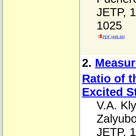
JETP, 1
1025
PDF (448.4K)
2.
Measur
Ratio of 
Excited S
V.A. Kl
Zalyubo
JETP, 1