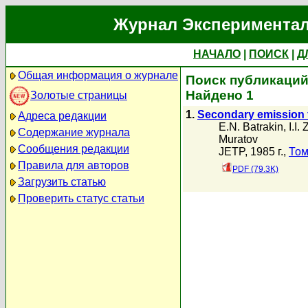
Журнал Экспериментал
НАЧАЛО
|
ПОИСК
|
Д
Общая информация о журнале
Поиск публикаций 
Найдено 1
Золотые страницы
1.
Secondary emission f
Адреса редакции
E.N. Batrakin
,
I.I.
Содержание журнала
Muratov
Сообщения редакции
JETP, 1985 г.,
Том
Правила для авторов
PDF (79.3K)
Загрузить статью
Проверить статус статьи