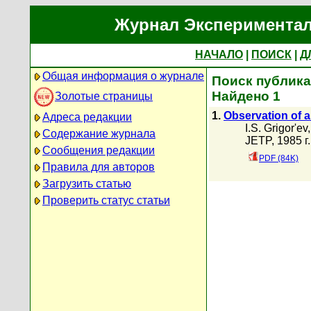
Журнал Экспериментал
НАЧАЛО
|
ПОИСК
|
Д
Общая информация о журнале
Поиск публика
Найдено 1
Золотые страницы
1.
Observation of 
Адреса редакции
I.S. Grigor'ev
Содержание журнала
JETP, 1985 г.
Сообщения редакции
PDF (84K)
Правила для авторов
Загрузить статью
Проверить статус статьи